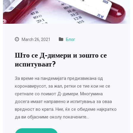
March 26, 2021
Блог
Што се Д-димери и зошто се
испитуваат?
За време на пандемијата предизвикана од
коронавирусот, за жал, ретки се тие кои не се
сретнале со поимот Д-димери. Многумина
досега имаат направено и испитувања за оваа
вредност во крвта. Ние, ќе се обидеме најкратко
да ви објасниме околу покачените…