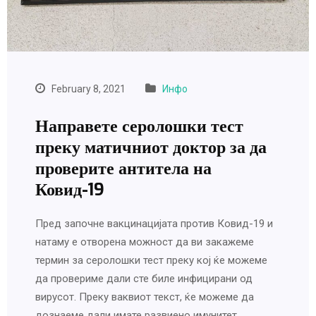
February 8, 2021
Инфо
Направете серолошки тест
преку матичниот доктор за да
проверите антитела на
Ковид-19
Пред започне вакцинацијата против Ковид-19 и
натаму е отворена можност да ви закажеме
термин за серолошки тест преку кој ќе можеме
да провериме дали сте биле инфицирани од
вирусот. Преку ваквиот текст, ќе можеме да
дознаеме дали имате развиено имунитет…