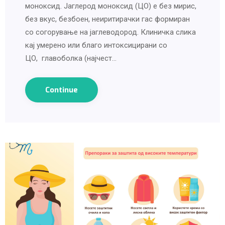
моноксид. Јаглерод моноксид (ЦO) е без мирис,
без вкус, безбоен, неиритирачки гас формиран
со согорување на јаглеводород. Клиничка слика
кај умерено или благо интоксицирани со
ЦО, главоболка (најчест…
Continue