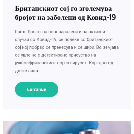
Британскиот сој го зголемува
бројот на заболени од Ковид-19
Расте бројот на новозаразени и на активни
случаи со Ковид-19, се повеќе со британскиот
сој кој побрзо се пренесува и се шири. Во земјава
се уште не е детектирано присуство на
јужноафриканскиот сој на вирусот. Кај едно од
двете лица…
Continue