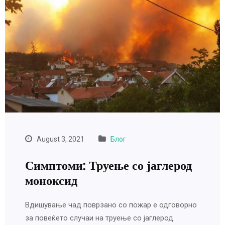
August 3, 2021
Блог
Симптоми: Труење со јаглерод
моноксид
Вдишување чад поврзано со пожар е одговорно
за повеќето случаи на труење со јаглерод