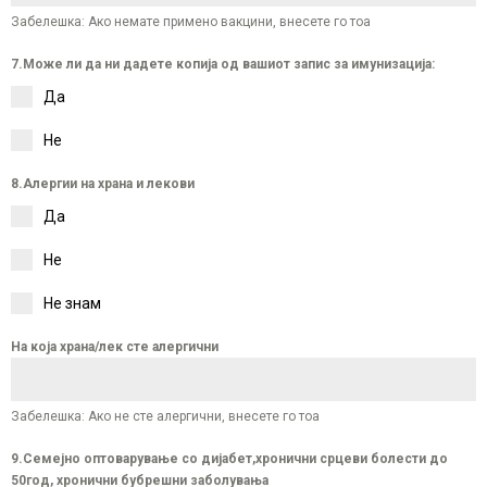
Забелешка: Ако немате примено вакцини, внесете го тоа
7.Може ли да ни дадете копија од вашиот запис за имунизација:
Да
Не
8.Алергии на храна и лекови
Да
Не
Не знам
На која храна/лек сте алергични
Забелешка: Ако не сте алергични, внесете го тоа
9.Семејно оптоварување со дијабет,хронични срцеви болести до
50год, хронични бубрешни заболувања