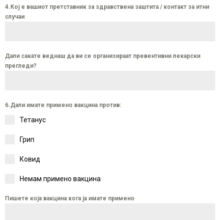
4.Кој е вашиот претставник за здравствена заштита / контакт за итни
случаи
Дали сакате веднаш да ви се организираат превентивни лекарски
прегледи?
6.Дали имате примено вакцина против:
Тетанус
Грип
Ковид
Немам примено вакцина
Пишете која вакцина кога ја имате примено