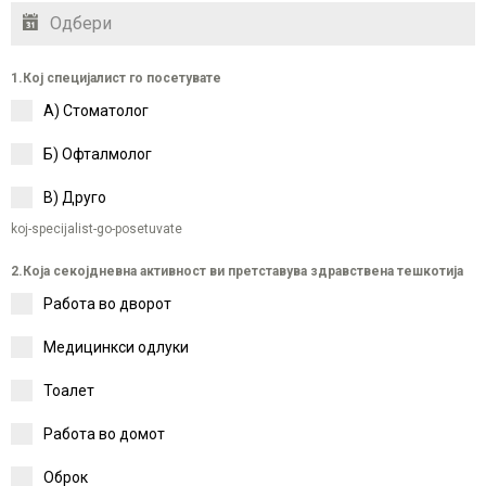
1.Кој специјалист го посетувате
А) Стоматолог
Б) Oфталмолог
В) Друго
koj-specijalist-go-posetuvate
2.Која секојдневна активност ви претставува здравствена тешкотија
Работа во дворот
Медицинкси одлуки
Тоалет
Работа во домот
Оброк