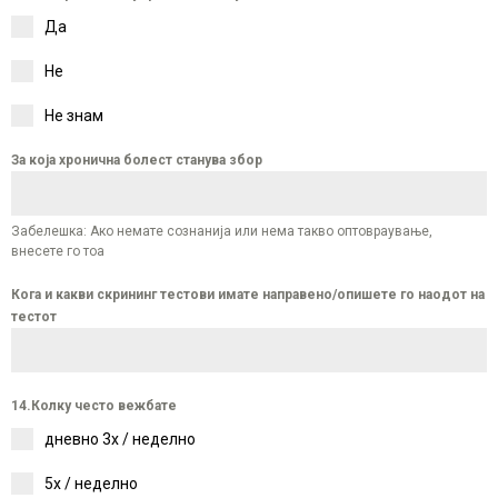
Да
Не
Не знам
За која хронична болест станува збор
Забелешка: Ако немате сознанија или нема такво оптовраување,
внесете го тоа
Кога и какви скрининг тестови имате направено/опишете го наодот на
тестот
14.Колку често вежбате
дневно 3х / неделно
5х / неделно