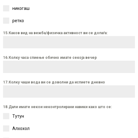
никогаш
ретко
15.Каков вид на вежба/физичка активност ви се допаѓа:
16.Колку часа спиење обично имате секоја вечер
17.Колку чаши вода ви се доволни да испиете дневно
18.Дали имате некои неконтролирани навики како што се:
Тутун
Алхохол