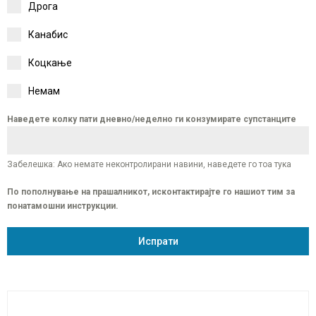
Дрога
Канабис
Коцкање
Немам
Наведете колку пати дневно/неделно ги конзумирате супстанците
Забелешка: Ако немате неконтролирани навини, наведете го тоа тука
По пополнување на прашалникот, исконтактирајте го нашиот тим за
понатамошни инструкции.​
Испрати