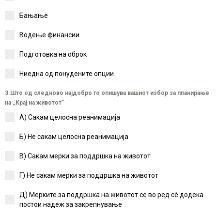
Бањање
Водење финансии
Подготовка на оброк
Ниедна од понудените опции
3.Што од следново најдобро го опишува вашиот избор за планирање
на ,,Крај на животот”
А) Сакам целосна реанимација
Б) Не сакам целосна реанимација
В) Сакам мерки за поддршка на животот
Г) Не сакам мерки за поддршка на животот
Д) Мерките за поддршка на животот се во ред сè додека
постои надеж за закрепнување