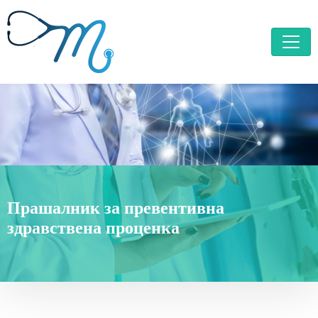
Прашалник за превентивна
здравствена проценка