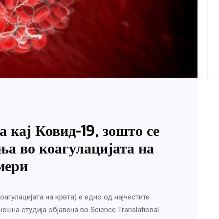
а кај Ковид-19, зошто се
ња во коагулацијата на
мери
агулацијата на крвта) е едно од најчестите
шна студија објавена во Science Translational