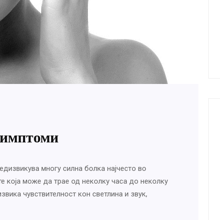
симптоми
редизвикува многу силна болка најчесто во
те која може да трае од неколку часa до неколку
звика чувствителност кон светлина и звук,