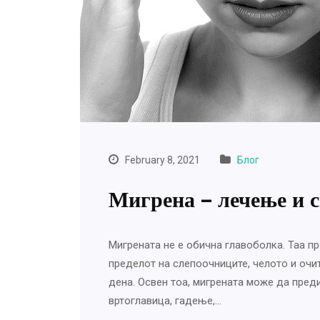
February 8, 2021
Блог
Мигрена – лечење и 
Мигрената не е обична главоболка. Таа п
пределот на слепоочниците, челото и очи
денa. Освен тоа, мигрената може да преди
вртоглавица, гадење,…