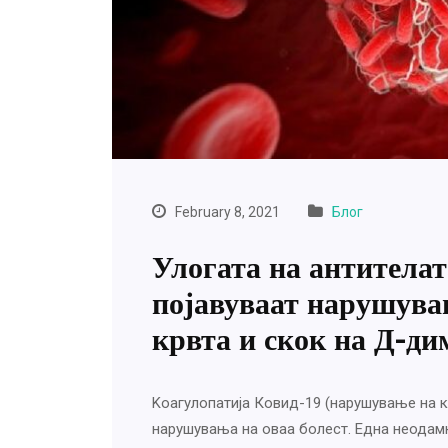
February 8, 2021
Блог
Улогата на антителат
појавуваат нарушува
крвта и скок на Д-ди
Kоагулопатија Ковид-19 (нарушување на ко
нарушувања на оваа болест. Една неодамне