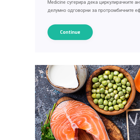
Medicine сугерира дека циркулирачките 
делумно одговорни за протромбичните еф
Continue