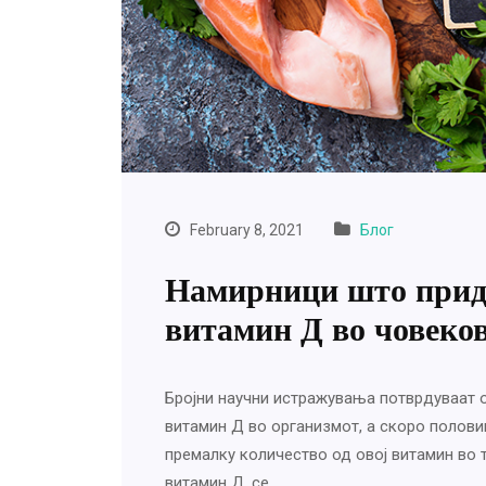
February 8, 2021
Блог
Намирници што придо
витамин Д во човеков
Бројни научни истражувања потврдуваат 
витамин Д во организмот, а скоро полови
премалку количество од овој витамин во 
витамин Д, се…