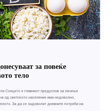
несуваат за повеќе
ото тело
оти Сонцето е главниот предуслов за лачење
на од светското население има недоволно,
телото. За да се задоволат дневните потреби на